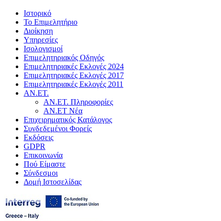
Ιστορικό
Το Επιμελητήριο
Διοίκηση
Υπηρεσίες
Ισολογισμοί
Επιμελητηριακός Οδηγός
Επιμελητηριακές Εκλογές 2024
Επιμελητηριακές Εκλογές 2017
Επιμελητηριακές Εκλογές 2011
ΑΝ.ΕΤ.
ΑΝ.ΕΤ. Πληροφορίες
ΑΝ.ΕΤ Νέα
Επιχειρηματικός Κατάλογος
Συνδεδεμένοι Φορείς
Εκδόσεις
GDPR
Επικοινωνία
Πού Είμαστε
Σύνδεσμοι
Δομή Ιστοσελίδας