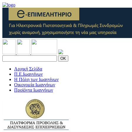
OK
Αρχική Σελίδα
Π.Ε.Ιωαννίνων
Η Πόλη των Ιωαννίνων
Οικονομία Ιωαννίνων
Προϊόντα Ιωαννίνων