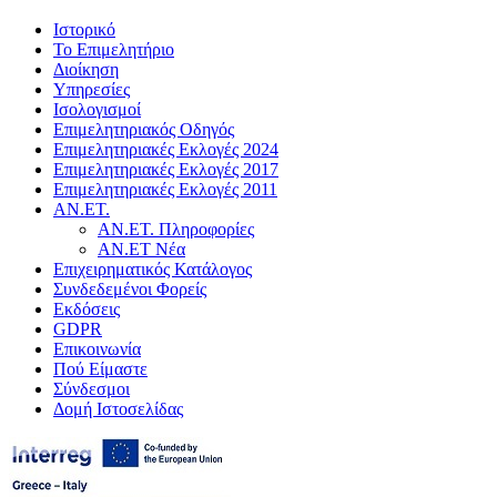
Ιστορικό
Το Επιμελητήριο
Διοίκηση
Υπηρεσίες
Ισολογισμοί
Επιμελητηριακός Οδηγός
Επιμελητηριακές Εκλογές 2024
Επιμελητηριακές Εκλογές 2017
Επιμελητηριακές Εκλογές 2011
ΑΝ.ΕΤ.
ΑΝ.ΕΤ. Πληροφορίες
ΑΝ.ΕΤ Νέα
Επιχειρηματικός Κατάλογος
Συνδεδεμένοι Φορείς
Εκδόσεις
GDPR
Επικοινωνία
Πού Είμαστε
Σύνδεσμοι
Δομή Ιστοσελίδας