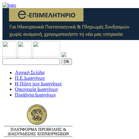
OK
Αρχική Σελίδα
Π.Ε.Ιωαννίνων
Η Πόλη των Ιωαννίνων
Οικονομία Ιωαννίνων
Προϊόντα Ιωαννίνων