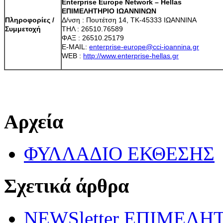
Enterprise
Europe
Network
–
Hellas
ΕΠΙΜΕΛΗΤΗΡΙΟ ΙΩΑΝΝΙΝΩΝ
Πληροφορίες /
Δ/νση : Πουτέτση 14, ΤΚ-45333 ΙΩΑΝΝΙΝΑ
Συμμετοχή
ΤΗΛ : 26510.76589
ΦΑΞ : 26510.25179
E-MAIL:
enterprise-europe@cci-ioannina.gr
WEB :
http://www.enterprise-hellas.gr
Αρχεία
ΦΥΛΛΑΔΙΟ ΕΚΘΕΣΗΣ
Σχετικά άρθρα
NEWSletter ΕΠΙΜΕΛΗ