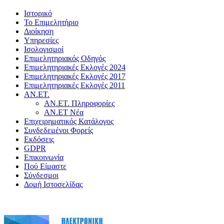
Ιστορικό
Το Επιμελητήριο
Διοίκηση
Υπηρεσίες
Ισολογισμοί
Επιμελητηριακός Οδηγός
Επιμελητηριακές Εκλογές 2024
Επιμελητηριακές Εκλογές 2017
Επιμελητηριακές Εκλογές 2011
ΑΝ.ΕΤ.
ΑΝ.ΕΤ. Πληροφορίες
ΑΝ.ΕΤ Νέα
Επιχειρηματικός Κατάλογος
Συνδεδεμένοι Φορείς
Εκδόσεις
GDPR
Επικοινωνία
Πού Είμαστε
Σύνδεσμοι
Δομή Ιστοσελίδας