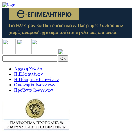
OK
Αρχική Σελίδα
Π.Ε.Ιωαννίνων
Η Πόλη των Ιωαννίνων
Οικονομία Ιωαννίνων
Προϊόντα Ιωαννίνων