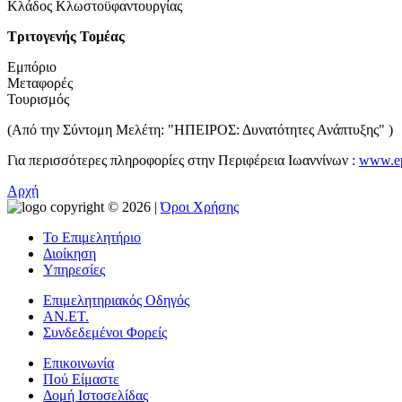
Κλάδος Κλωστοϋφαντουργίας
Τριτογενής Τομέας
Εμπόριο
Μεταφορές
Τουρισμός
(Από την Σύντομη Μελέτη: "ΗΠΕΙΡΟΣ: Δυνατότητες Ανάπτυξης" )
Για περισσότερες πληροφορίες στην Περιφέρεια Ιωαννίνων :
www.ep
Αρχή
copyright © 2026 |
Όροι Χρήσης
Το Επιμελητήριο
Διοίκηση
Υπηρεσίες
Επιμελητηριακός Οδηγός
ΑΝ.ΕΤ.
Συνδεδεμένοι Φορείς
Επικοινωνία
Πού Είμαστε
Δομή Ιστοσελίδας