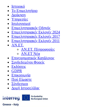
Ιστορικό
Το Επιμελητήριο
Διοίκηση
Υπηρεσίες
Ισολογισμοί
Επιμελητηριακός Οδηγός
Επιμελητηριακές Εκλογές 2024
Επιμελητηριακές Εκλογές 2017
Επιμελητηριακές Εκλογές 2011
ΑΝ.ΕΤ.
ΑΝ.ΕΤ. Πληροφορίες
ΑΝ.ΕΤ Νέα
Επιχειρηματικός Κατάλογος
Συνδεδεμένοι Φορείς
Εκδόσεις
GDPR
Επικοινωνία
Πού Είμαστε
Σύνδεσμοι
Δομή Ιστοσελίδας