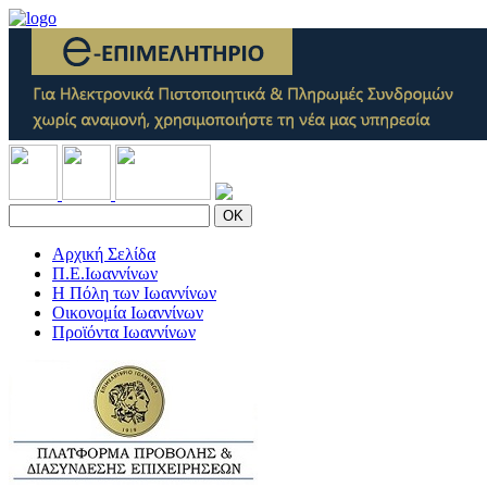
OK
Αρχική Σελίδα
Π.Ε.Ιωαννίνων
Η Πόλη των Ιωαννίνων
Οικονομία Ιωαννίνων
Προϊόντα Ιωαννίνων