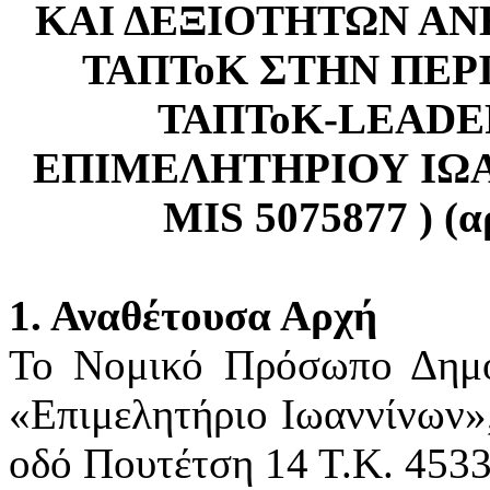
ΚΑΙ ΔΕΞΙΟΤΗΤΩΝ ΑΝ
ΤΑΠΤοΚ ΣΤΗΝ ΠΕΡ
ΤΑΠΤοΚ-LEADER
ΕΠΙΜΕΛΗΤΗΡΙΟΥ ΙΩΑΝ
MIS 5075877 ) (α
1. Αναθέτουσα Αρχή
Το Νομικό Πρόσωπο Δημο
«Επιμελητήριο Ιωαννίνων»,
οδό Πουτέτση 14 Τ.Κ. 453