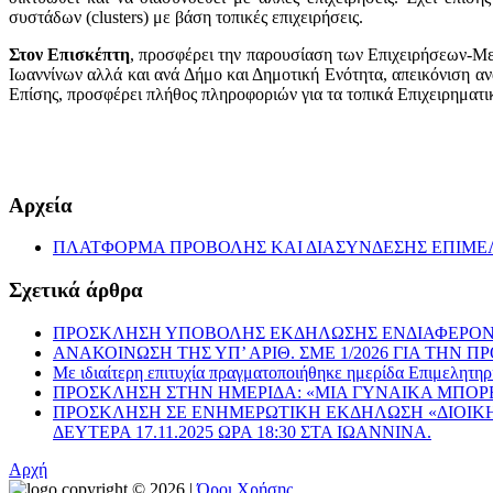
συστάδων (clusters) με βάση τοπικές επιχειρήσεις.
Στον Επισκέπτη
, προσφέρει την παρουσίαση των Επιχειρήσεων-Με
Ιωαννίνων αλλά και ανά Δήμο και Δημοτική Ενότητα, απεικόνιση α
Επίσης, προσφέρει πλήθος πληροφοριών για τα τοπικά Επιχειρηματι
Αρχεία
ΠΛΑΤΦΟΡΜΑ ΠΡΟΒΟΛΗΣ ΚΑΙ ΔΙΑΣΥΝΔΕΣΗΣ ΕΠΙΜΕ
Σχετικά άρθρα
ΠΡΟΣΚΛΗΣΗ ΥΠΟΒΟΛΗΣ ΕΚΔΗΛΩΣΗΣ ΕΝΔΙΑΦΕΡΟΝΤ
ΑΝΑΚΟΙΝΩΣΗ ΤΗΣ ΥΠ’ ΑΡΙΘ. ΣΜΕ 1/2026 ΓΙΑ ΤΗ
Με ιδιαίτερη επιτυχία πραγματοποιήθηκε ημερίδα Επιμελη
ΠΡΟΣΚΛΗΣΗ ΣΤΗΝ ΗΜΕΡΙΔΑ: «ΜΙΑ ΓΥΝΑΙΚΑ ΜΠΟΡΕΙ … ΟΧ
ΠΡΟΣΚΛΗΣΗ ΣΕ ΕΝΗΜΕΡΩΤΙΚΗ ΕΚΔΗΛΩΣΗ «ΔΙΟΙΚΗΤ
ΔΕΥΤΕΡΑ 17.11.2025 ΩΡΑ 18:30 ΣΤΑ ΙΩΑΝΝΙΝΑ.
Αρχή
copyright © 2026 |
Όροι Χρήσης