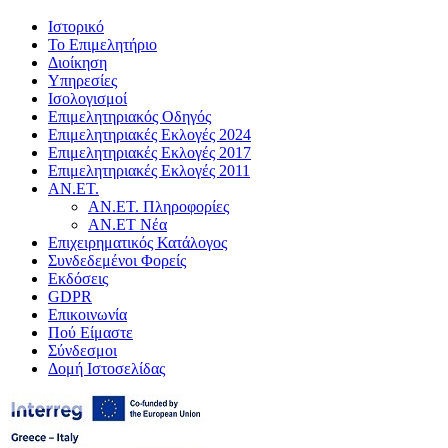
Ιστορικό
Το Επιμελητήριο
Διοίκηση
Υπηρεσίες
Ισολογισμοί
Επιμελητηριακός Οδηγός
Επιμελητηριακές Εκλογές 2024
Επιμελητηριακές Εκλογές 2017
Επιμελητηριακές Εκλογές 2011
ΑΝ.ΕΤ.
ΑΝ.ΕΤ. Πληροφορίες
ΑΝ.ΕΤ Νέα
Επιχειρηματικός Κατάλογος
Συνδεδεμένοι Φορείς
Εκδόσεις
GDPR
Επικοινωνία
Πού Είμαστε
Σύνδεσμοι
Δομή Ιστοσελίδας