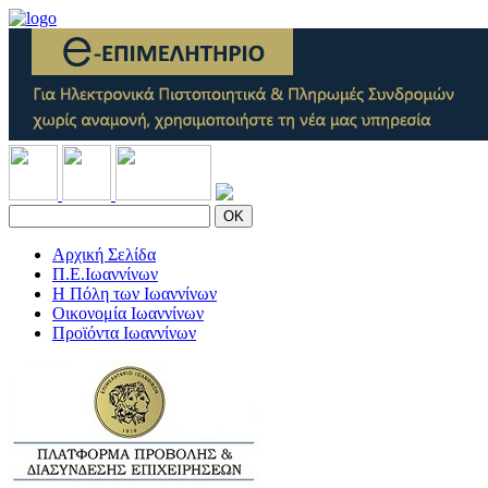
OK
Αρχική Σελίδα
Π.Ε.Ιωαννίνων
Η Πόλη των Ιωαννίνων
Οικονομία Ιωαννίνων
Προϊόντα Ιωαννίνων