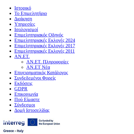
Ιστορικό
Το Επιμελητήριο
Διοίκηση
Υπηρεσίες
Ισολογισμοί
Επιμελητηριακός Οδηγός
Επιμελητηριακές Εκλογές 2024
Επιμελητηριακές Εκλογές 2017
Επιμελητηριακές Εκλογές 2011
ΑΝ.ΕΤ.
ΑΝ.ΕΤ. Πληροφορίες
ΑΝ.ΕΤ Νέα
Επιχειρηματικός Κατάλογος
Συνδεδεμένοι Φορείς
Εκδόσεις
GDPR
Επικοινωνία
Πού Είμαστε
Σύνδεσμοι
Δομή Ιστοσελίδας