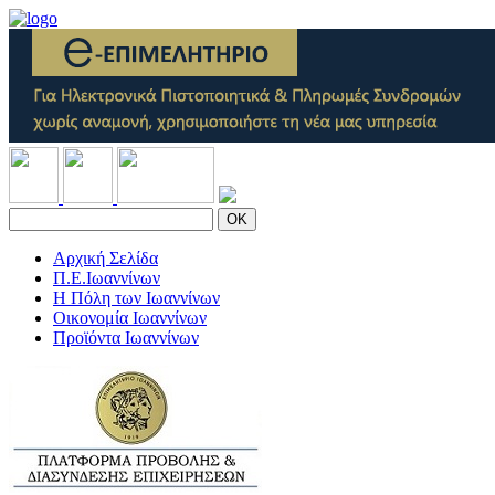
OK
Αρχική Σελίδα
Π.Ε.Ιωαννίνων
Η Πόλη των Ιωαννίνων
Οικονομία Ιωαννίνων
Προϊόντα Ιωαννίνων