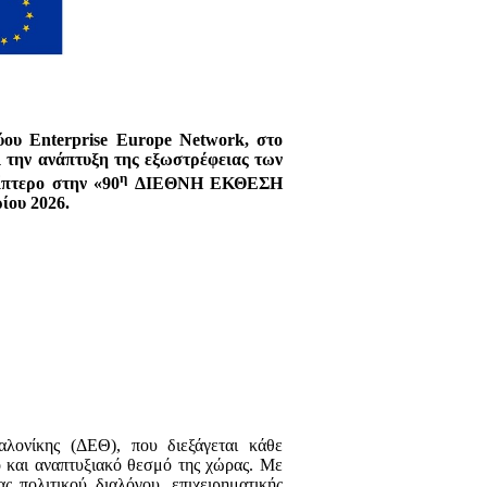
ύου
Enterprise
Europe
Network,
στο
ι
την
ανάπτυξη
της
εξωστρέφειας
των
η
ίπτερο
στην
«90
ΔΙΕΘΝΗ
ΕΚΘΕΣΗ
ρίου
2026.
ονίκης (ΔΕΘ), που διεξάγεται κάθε
ό και αναπτυξιακό θεσμό της χώρας. Με
ς πολιτικού διαλόγου, επιχειρηματικής