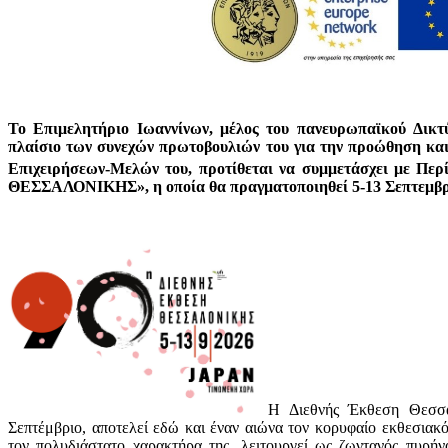
Το
Επιμελητήριο
Ιωαννίνων,
μέλος
του
πανευρωπαϊκού
Δικτ
πλαίσιο
των
συνεχών
πρωτοβουλιών
του
για
την
προώθηση
κα
Επιχειρήσεων-Μελών
του,
προτίθεται
να
συμμετάσχει
με
Περ
ΘΕΣΣΑΛΟΝΙΚΗΣ»,
η
οποία
θα
πραγματοποιηθεί
5-13
Σεπτεμβ
Η Διεθνής Έκθεση Θεσσαλ
Σεπτέμβριο, αποτελεί εδώ και έναν αιώνα τον κορυφαίο εκθεσιακ
τον πολυδιάστατο χαρακτήρα της, λειτουργεί ως ζωντανός πυρήνα