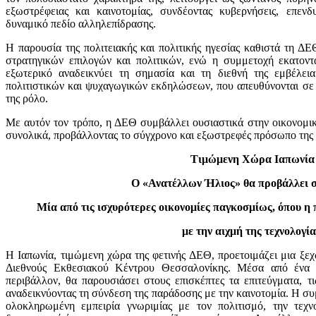
εξωστρέφειας και καινοτομίας, συνδέοντας κυβερνήσεις, επενδυ
δυναμικό πεδίο αλληλεπίδρασης.
Η παρουσία της πολιτειακής και πολιτικής ηγεσίας καθιστά τη Δ
στρατηγικών επιλογών και πολιτικών, ενώ η συμμετοχή εκατον
εξωτερικό αναδεικνύει τη σημασία και τη διεθνή της εμβέλε
πολιτιστικών και ψυχαγωγικών εκδηλώσεων, που απευθύνονται σε όλ
της ρόλο.
Με αυτόν τον τρόπο, η ΔΕΘ συμβάλλει ουσιαστικά στην οικονομι
συνολικά, προβάλλοντας το σύγχρονο και εξωστρεφές πρόσωπο της
Τιμώμενη Χώρα Ιαπωνία
Ο «Ανατέλλων Ήλιος» θα προβάλλει 
Μία από τις ισχυρότερες οικονομίες παγκοσμίως, όπου η
με την αιχμή της τεχνολογία
Η Ιαπωνία, τιμώμενη χώρα της φετινής ΔΕΘ, προετοιμάζει μια ξε
Διεθνούς Εκθεσιακού Κέντρου Θεσσαλονίκης. Μέσα από ένα 
περιβάλλον, θα παρουσιάσει στους επισκέπτες τα επιτεύγματα, τι
αναδεικνύοντας τη σύνδεση της παράδοσης με την καινοτομία. Η συ
ολοκληρωμένη εμπειρία γνωριμίας με τον πολιτισμό, την τεχνο