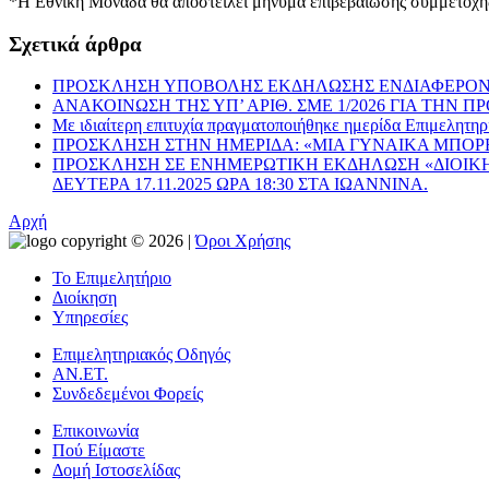
*Η Εθνική Μονάδα θα αποστείλει μήνυμα επιβεβαίωσης συμμετοχή
Σχετικά άρθρα
ΠΡΟΣΚΛΗΣΗ ΥΠΟΒΟΛΗΣ ΕΚΔΗΛΩΣΗΣ ΕΝΔΙΑΦΕΡΟΝΤ
ΑΝΑΚΟΙΝΩΣΗ ΤΗΣ ΥΠ’ ΑΡΙΘ. ΣΜΕ 1/2026 ΓΙΑ ΤΗ
Με ιδιαίτερη επιτυχία πραγματοποιήθηκε ημερίδα Επιμελη
ΠΡΟΣΚΛΗΣΗ ΣΤΗΝ ΗΜΕΡΙΔΑ: «ΜΙΑ ΓΥΝΑΙΚΑ ΜΠΟΡΕΙ … ΟΧ
ΠΡΟΣΚΛΗΣΗ ΣΕ ΕΝΗΜΕΡΩΤΙΚΗ ΕΚΔΗΛΩΣΗ «ΔΙΟΙΚΗΤ
ΔΕΥΤΕΡΑ 17.11.2025 ΩΡΑ 18:30 ΣΤΑ ΙΩΑΝΝΙΝΑ.
Αρχή
copyright © 2026 |
Όροι Χρήσης
Το Επιμελητήριο
Διοίκηση
Υπηρεσίες
Επιμελητηριακός Οδηγός
ΑΝ.ΕΤ.
Συνδεδεμένοι Φορείς
Επικοινωνία
Πού Είμαστε
Δομή Ιστοσελίδας