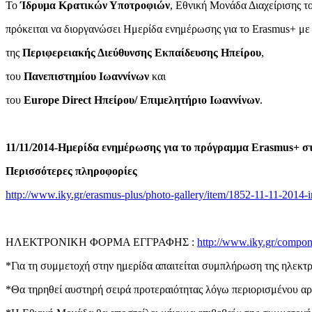
To
Ίδρυμα Κρατικών Υποτροφιών
, Εθνική Μονάδα Διαχείρισης 
πρόκειται να διοργανώσει Ημερίδα ενημέρωσης για το Erasmus+ με
της
Περιφερειακής Διεύθυνσης Εκπαίδευσης Ηπείρου
,
του
Πανεπιστημίου Ιωαννίνων
και
του
Europe Direct Ηπείρου/ Επιμελητήριο Ιωαννίνων
.
11/11/2014-Ημερίδα ενημέρωσης για το πρόγραμμα Erasmus+ σ
Περισσότερες πληροφορίες
http://www.iky.gr/erasmus-plus/photo-gallery/item/1852-11-11-2014-
ΗΛΕΚΤΡΟΝΙΚΗ ΦΟΡΜΑ ΕΓΓΡΑΦΗΣ :
http://www.iky.gr/co
*Για τη συμμετοχή στην ημερίδα απαιτείται συμπλήρωση της ηλεκτ
*Θα τηρηθεί αυστηρή σειρά προτεραιότητας λόγω περιορισμένου αρ