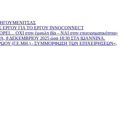
 ΗΓΟΥΜΕΝΙΤΣΑΣ
Σ ΕΡΓΟΥ ΓΙΑ ΤΟ ΕΡΓΟΥ INNOCONNECT
ΟΡΕΙ… ΟΧΙ στην έμφυλη βία – ΝΑΙ στην επιχειρηματικότητα»
ΡΑ, 8 ΔΕΚΕΜΒΡΙΟΥ 2025 ώρα 18:30 ΣΤΑ ΙΩΑΝΝΙΝΑ.
ΟΥ (Γ.Ε.ΜΗ.) - ΣΥΜΜΟΡΦΩΣΗ ΤΩΝ ΕΠΙΧΕΙΡΗΣΕΩΝ»,