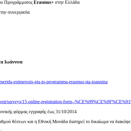
του Προγράμματος
Erasmus+
στην Ελλάδα
 την συνεργασία
τα Ιωάννινα
imerida-enimerosis-gia-to-programma-erasmus-sta-ioannina
mponent/surveys/15-online-registration-form--%CE%99%CE%
ρονικής φόρμας εγγραφής έως 31/10/2014
ιθμού θέσεων και η Εθνική Μονάδα διατηρεί το δικαίωμα να διακόψε