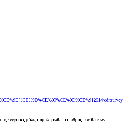
9F%CE%91%CE%9D%CE%9D%CE%99%CE%9D%CE%912014/editsurvey
ι τις εγγραφές μόλις συμπληρωθεί ο αριθμός των θέσεων