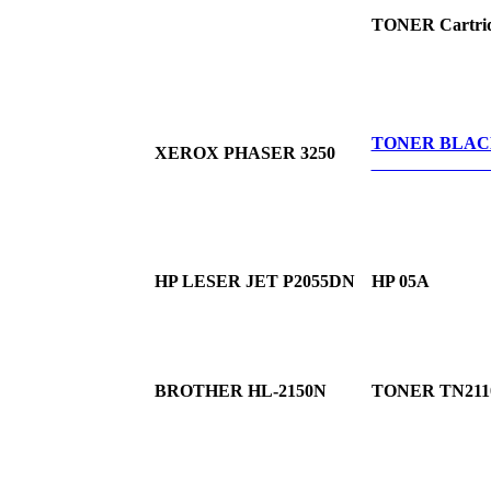
TONER Cartrid
TONER BLAC
XEROX PHASER 3250
106R01
HP LESER JET P2055DN
HP 05A
BROTHER HL-2150N
TONER TN2110