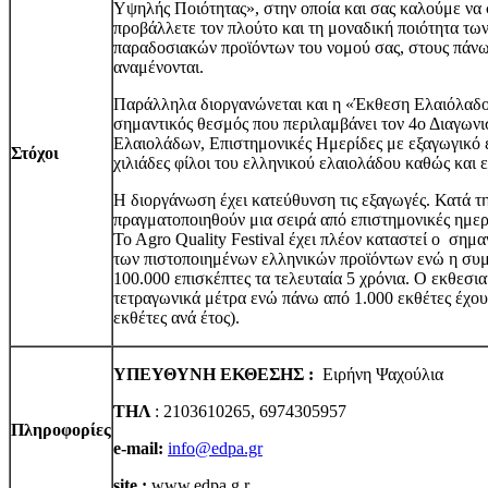
Υψηλής Ποιότητας», στην οποία και σας καλούμε να
προβάλλετε τον πλούτο και τη μοναδική ποιότητα τω
παραδοσιακών προϊόντων του νομού σας, στους πάνω
αναμένονται.
Παράλληλα διοργανώνεται και η «Έκθεση Ελαιόλαδου
σημαντικός θεσμός που περιλαμβάνει τον 4ο Διαγω
Ελαιολάδων, Επιστημονικές Ημερίδες με εξαγωγικό ε
Στόχοι
χιλιάδες φίλοι του ελληνικού ελαιολάδου καθώς και 
Η διοργάνωση έχει κατεύθυνση τις εξαγωγές. Κατά τη
πραγματοποιηθούν μια σειρά από επιστημονικές ημερί
Το Αgro Quality Festival έχει πλέον καταστεί ο σημ
των πιστοποιημένων ελληνικών προϊόντων ενώ η συμ
100.000 επισκέπτες τα τελευταία 5 χρόνια. Ο εκθεσι
τετραγωνικά μέτρα ενώ πάνω από 1.000 εκθέτες έχο
εκθέτες ανά έτος).
ΥΠΕΥΘΥΝΗ ΕΚΘΕΣΗΣ :
Ειρήνη Ψαχούλια
ΤΗΛ
: 2103610265, 6974305957
Πληροφορίες
e-mail:
info@edpa.gr
site :
www.edpa.g r