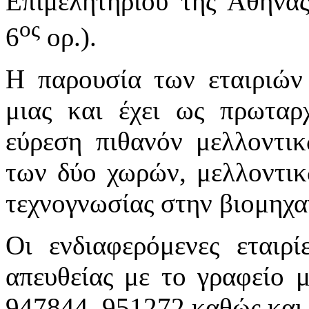
Επιμελητηρίου της Αθήνα
ος
6
ορ.).
Η παρουσία των εταιριών
μιας και έχει ως πρωταρ
εύρεση πιθανόν μελλοντι
των δύο χωρών, μελλοντικώ
τεχνογνωσίας στην βιομη
Οι ενδιαφερόμενες εταιρ
απευθείας με το γραφείο 
947844, 951272 καθώς και