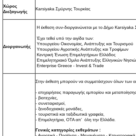
Χώρος
Karsiyaka Σμύρνης Τουρκίας
Διεξαγωγής
Η έκθεση συν-διοργανώνεται με το Δήμο Karsiyaka
Έχει τεθεί υπό την αιγίδα των:
Υπουργείου Οικονομίας, Ανάπτυξης και Τουρισμού
Διοργανωτής
Υπουργείου Αγροτικής Ανάπτυξης και Τροφίμων
Κεντρική Ένωση Επιμελητήριων Ελλάδος
Επιμελητηριακό Όμιλο Ανάπτυξης Ελληνικών Νησιών
Enterprise Greece - Invest & Trade
Στην έκθεση μπορούν να συμμετάσχουν όλων των ειδ
- επιχειρήσεις παραγωγής εμπορίου και μεταποίησης
- βιοτεχνίες,
- συνεταιρισμοί,
- ξενοδοχειακές μονάδες,
- τουριστικά και ταξιδιωτικά γραφεία,
- Επιμελητήρια, ΟΤΑ απ’ όλη την Ελλάδα.
Γενικές κατηγορίες εκθεμάτων :
- Αγροτικά - Προϊόντα - Μηχανήματα - Κτηνοτροφικά