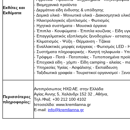
- Βιομηχανικά προϊόντα
Εκθέτες και
- Δερμάτινα είδη ένδυσης & υπόδησης
Εκθέματα
- Δομικά υλικά - Μονωτικά υλικά - Διακοσμητικά υλικ
- Ηλεκτρολογικός εξοπλισμός - Φωτισμός
- Ηχητικά συστήματα - Μουσικά όργανα
- Έπιπλα - Κουφώματα - Έπιπλα κουζίνας - Είδη υγι
- Επαγγελματικός εξοπλισμός ξενοδοχείων - εστιατο
- Κλιματισμός - Ψύξη - Θέρμανση - Τζάκια
- Εναλλακτικές μορφές ενέργειας - Φωτισμός LED - 
- Συστήματα πληροφορικής - Κινητή τηλεφωνία - Υπ
- Τρόφιμα - Ποτά - Ποτοποιίες - Τυποποιημένα προϊ
- Εποχιακά είδη - χόμπι - Είδη camping - αλιείας - m
- Υπηρεσίες Υγείας - Ασφάλισης - Εκπαίδευση
- Ταξιδιωτικά γραφεία - Τουριστικοί οργανισμοί - Ξεν
Αντιπρόσωπος ΗΧΩ ΑΕ. στην Ελλάδα
Αγίας Αννης 5, Χαλάνδρι 152 32 , Αθήνα,
Περισσότερες
Τηλ /Φαξ: +30 212 100 4102
πληροφορίες:
Ιστοσελίδα: www.kremlianna.gr
E-mail:
info@kremlianna.gr