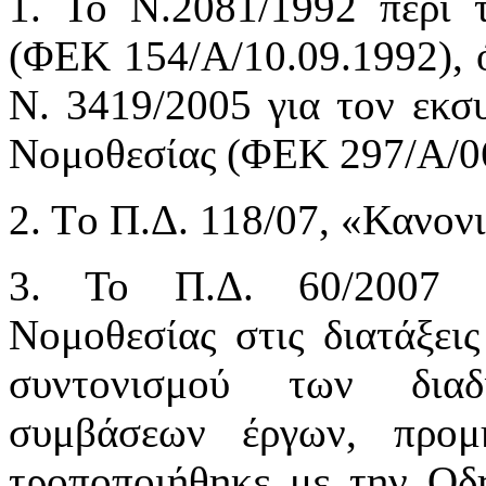
1. Το Ν.2081/1992 περί 
(ΦΕΚ 154/Α/10.09.1992), 
Ν. 3419/2005 για τον εκσ
Νομοθεσίας (ΦΕΚ 297/Α/0
2. Tο Π.Δ. 118/07, «Κανο
3. Το Π.Δ. 60/2007 «
Νομοθεσίας στις διατάξει
συντονισμού των διαδ
συμβάσεων έργων, προμ
τροποποιήθηκε με την Οδ