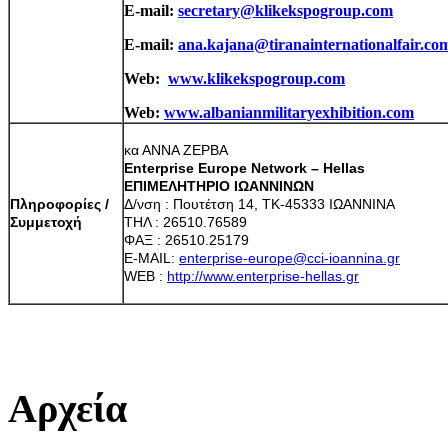
E-mail:
secretary@klikekspogroup.com
E-mail:
ana.kajana@tiranainternationalfair.co
Web:
www.klikekspogroup.com
Web:
www.albanianmilitaryexhibition.com
κα ΑΝΝΑ ΖΕΡΒΑ
Enterprise
Europe
Network
–
Hellas
ΕΠΙΜΕΛΗΤΗΡΙΟ ΙΩΑΝΝΙΝΩΝ
Πληροφορίες /
Δ/νση : Πουτέτση 14, ΤΚ-45333 ΙΩΑΝΝΙΝΑ
Συμμετοχή
ΤΗΛ : 26510.76589
ΦΑΞ : 26510.25179
E-MAIL:
enterprise-europe@cci-ioannina.gr
WEB :
http://www.enterprise-hellas.gr
Αρχεία