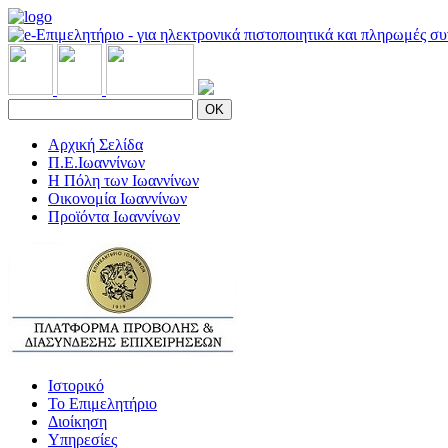
OK
Αρχική Σελίδα
Π.Ε.Ιωαννίνων
Η Πόλη των Ιωαννίνων
Οικονομία Ιωαννίνων
Προϊόντα Ιωαννίνων
Ιστορικό
Το Επιμελητήριο
Διοίκηση
Υπηρεσίες