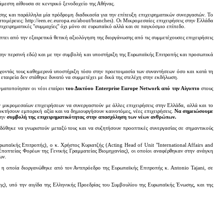
άμεστη αίθουσα σε κεντρικό ξενοδοχείο της Αθήνας.
ης και παράλληλα μία πρόδρομη διαδικασία για την επίτευξη επιχειρηματικών συνεργασιών. Το
τομέρειες: http://een.ec.europa.eu/about/branches). Οι Μικρομεσαίες επιχειρήσεις στην Ελλάδα
ιχειρηματικές "συμμαχίες" όχι μόνο σε ευρωπαϊκό αλλά και σε παγκόσμιο επίπεδο.
ει από την εξαιρετικά θετική αξιολόγηση της διοργάνωσης από τις συμμετέχουσες επιχειρήσεις
 την περσινή εδώ) και με την συμβολή και υποστήριξη της Ευρωπαϊκής Επιτροπής και προσωπικά
χοντάς τους καθημερινά υποστήριξη τόσο στην προετοιμασία των συναντήσεων όσο και κατά τη
εταιρεία δεν στάθηκε δυνατό να συμμετέχει με δικά της στελέχη στην εκδήλωση.
γματοποίησαν οι νέοι εταίροι
του Δικτύου Enterprise Europe Network από την Αίγυπτο
στους
μικρομεσαίων επιχειρήσεων να συνεργαστούν με άλλες επιχειρήσεις στην Ελλάδα, αλλά και το
οκτήσουν εμπορική αξία και να δημιουργήσουν καινοτόμες, νέες επιχειρήσεις.
Να σημειώσουμε
την
συμβολή της επιχειρηματικότητας στην απασχόληση των νέων ανθρώπων.
υς δόθηκε να γνωριστούν μεταξύ τους και να συζητήσουν προοπτικές συνεργασίας σε σημαντικούς
παϊκής Επιτροπής), ο κ. Χρήστος Κυριατζής (Acting Head of Unit "International Affairs and
 Εποπτείας Φορέων της Γενικής Γραμματείας Βιομηχανίας), οι οποίοι αναφέρθηκαν στην ανάγκη
ων.
 η οποία διοργανώθηκε από τον Αντιπρόεδρο της Ευρωπαϊκής Επιτροπής κ. Antonio Tajani, σε
ς), υπό την αιγίδα της Ελληνικής Προεδρίας του Συμβουλίου της Ευρωπαϊκής Ένωσης, και της