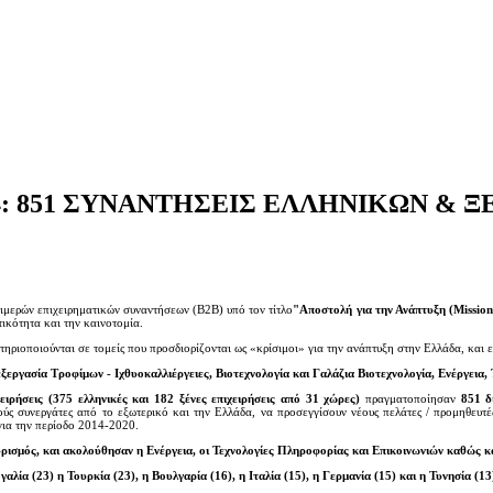
: 851 ΣΥΝΑΝΤΗΣΕΙΣ ΕΛΛΗΝΙΚΩΝ & 
μερών επιχειρηματικών συναντήσεων (B2B) υπό τον τίτλο
"Αποστολή για την Ανάπτυξη (Missio
τικότητα και την καινοτομία.
ηριοποιούνται σε τομείς που προσδιορίζονται ως «κρίσιμοι» για την ανάπτυξη στην Ελλάδα, και ε
ξεργασία Τροφίμων - Ιχθυοκαλλιέργειες, Βιοτεχνολογία και Γαλάζια Βιοτεχνολογία, Ενέργεια
χειρήσεις (375 ελληνικές και 182 ξένες επιχειρήσεις από 31 χώρες)
πραγματοποίησαν
851 δ
ύς συνεργάτες από το εξωτερικό και την Ελλάδα, να προσεγγίσουν νέους πελάτες / προμηθευτές
για την περίοδο 2014-2020.
ρισμός, και ακολούθησαν η Ενέργεια, οι Τεχνολογίες Πληροφορίας και Επικοινωνιών καθώς κα
αλία (23) η Τουρκία (23), η Βουλγαρία (16), η Ιταλία (15), η Γερμανία (15) και η Τυνησία (13