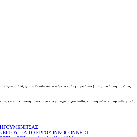
ματικής υποστήριξης στην Ελλάδα αποτελούμενο από εμπορικά και βιομηχανικά επιμελητήρια,
εσίες για την καινοτομία και τη μεταφορά τεχνολογίας καθώς και υπηρεσίες για την ενθάρρυνση
 ΗΓΟΥΜΕΝΙΤΣΑΣ
Σ ΕΡΓΟΥ ΓΙΑ ΤΟ ΕΡΓΟΥ INNOCONNECT