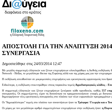
ΑΠΟΣΤΟΛΗ ΓΙΑ ΤΗΝ ΑΝΑΠΤΥΞΗ 2014
ΣΥΝΕΡΓΑΣΙΑ
Δημοσιεύθηκε στις 24/03/2014 12:47
Με μεγάλη συμμετοχή ελληνικών και ξένων επιχειρήσεων ολοκληρώθηκε η διεθνής εκδήλωση δι
Network - Hellas, το μεγαλύτερο δίκτυο της Ευρώπης αλλά και της χώρας μας για την επιχειρημα
Η εκδήλωση απευθυνόταν σε μικρομεσαίες επιχειρήσεις και ερευνητικούς οργανισμούς που δραστ
Ειδικότερα, η εκδήλωση επικεντρώθηκε στους παρακάτω τομείς:
Αγροδιατροφικός κλάδος - Επε
Η συμμετοχή ελληνικών και ξένων επιχειρήσεων ξεπέρασε κάθε προσδοκία, καθώς
557 επι
συνεργασίες. Οι συμμετέχοντες είχαν τη δυνατότητα να πραγματοποιήσουν επαφές με δυνητικο
δημιουργήσουν νέες ερευνητικές συνεργασίες στο πλαίσιο των νέων ευρωπαϊκών προγραμμάτων 
Οι "δημοφιλέστεροι" τομείς στο πλαίσιο των συναντήσεων ήταν τα
Τρόφιμα / Γεωργία και ο Του
Οι χώρες με τον μεγαλύτερο αριθμό συμμετεχόντων επιχειρήσεων στην εκδήλωση ήταν:
η Πορτογ