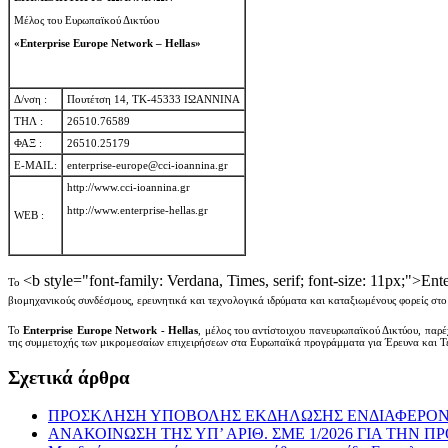
Μέλος του Ευρωπαϊκού Δικτύου
«Enterprise Europe Network – Hellas»
Δ/νση :
Πουτέτση 14, ΤΚ-45333 ΙΩΑΝΝΙΝΑ
ΤΗΛ :
26510.76589
ΦΑΞ :
26510.25179
E-MAIL:
enterprise-europe@cci-ioannina.gr
http://www.cci-ioannina.gr
http://www.enterprise-hellas.gr
WEB :
<b style="font-family: Verdana, Times, serif; font-size: 11px;">En
Το
βιομηχανικούς συνδέσμους, ερευνητικά και τεχνολογικά ιδρύματα και καταξιωμένους φορείς στ
Το
Enterprise Europe Network - Hellas
, μέλος του αντίστοιχου πανευρωπαϊκού Δικτύου, παρέ
της συμμετοχής των μικρομεσαίων επιχειρήσεων στα Ευρωπαϊκά προγράμματα για Έρευνα και Τ
Σχετικά άρθρα
ΠΡΟΣΚΛΗΣΗ ΥΠΟΒΟΛΗΣ ΕΚΔΗΛΩΣΗΣ ΕΝΔΙΑΦΕΡΟΝΤ
ΑΝΑΚΟΙΝΩΣΗ ΤΗΣ ΥΠ’ ΑΡΙΘ. ΣΜΕ 1/2026 ΓΙΑ ΤΗ