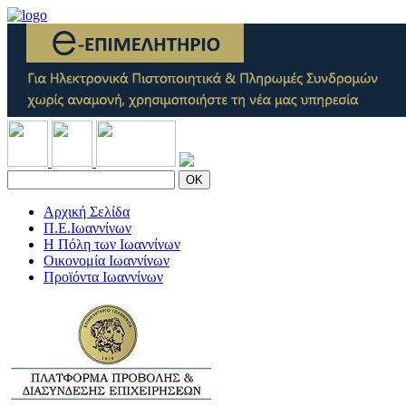
OK
Αρχική Σελίδα
Π.Ε.Ιωαννίνων
Η Πόλη των Ιωαννίνων
Οικονομία Ιωαννίνων
Προϊόντα Ιωαννίνων