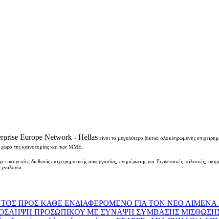
terprise Europe Network - Hellas
είναι το μεγαλύτερο δίκτυο ολοκληρωμένης επιχειρη
ο χώρο της καινοτομίας και των ΜΜΕ.
χει υπηρεσίες διεθνούς επιχειρηματικής συνεργασίας, ενημέρωσης για Ευρωπαϊκές πολιτικές, υπηρ
εχνολογία.
ΟΣ ΠΡΟΣ ΚΑΘΕ ΕΝΔΙΑΦΕΡΟΜΕΝΟ ΓΙΑ ΤΟΝ ΝΕΟ ΛΙΜΕΝΑ
Ν ΠΡΟΣΛΗΨΗ ΠΡΟΣΩΠΙΚΟΥ ΜΕ ΣΥΝΑΨΗ ΣΥΜΒΑΣΗΣ ΜΙΣΘΩΣΗ