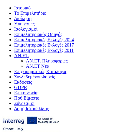
Ιστορικό
Το Επιμελητήριο
Διοίκηση
Υπηρεσίες
Ισολογισμοί
Επιμελητηριακός Οδηγός
Επιμελητηριακές Εκλογές 2024
Επιμελητηριακές Εκλογές 2017
Επιμελητηριακές Εκλογές 2011
ΑΝ.ΕΤ.
ΑΝ.ΕΤ. Πληροφορίες
ΑΝ.ΕΤ Νέα
Επιχειρηματικός Κατάλογος
Συνδεδεμένοι Φορείς
Εκδόσεις
GDPR
Επικοινωνία
Πού Είμαστε
Σύνδεσμοι
Δομή Ιστοσελίδας