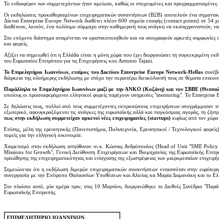
Το ενδιαφέρον των συμμετεχόντων ήταν αμείωτο, καθώς οι στοχευμένες και προγραμματισμένες σ
Οι εκδηλώσεις προκαθορισμένων επιχειρηματικών συναντήσεων (B2B) αποτελούν ένα σημαντικό 
Δίκτυο Enterprise Europe Network διαθέτει πλέον 600 σημεία επαφής (contact points) σε 54 χώ
διαθέτουν, λοιπόν, ένα πολύτιμο σύμμαχο στην καθημερινή τους ανάγκη να εκσυγχρονιστούν, ν
Στο επόμενο διάστημα αναμένεται να οριστικοποιηθούν και να υπογραφούν αρκετές συμφωνίες σ
και φορείς.
Αξίζει να σημειωθεί ότι η Ελλάδα είναι η μόνη χώρα που έχει διοργανώσει τη συγκεκριμένη ε
του Ευρωπαίου Επιτρόπου για τις Επιχειρήσεις κου Antonio Tajani.
Το Επιμελητήριο Ιωαννίνων, εταίρος του Δικτύου Enterprise Europe Network-Hellas
συνέβα
διάρκεια της ολοήμερης εκδήλωσης με στόχο την περαιτέρω διευκόλυνσή τους σε θέματα επικοιν
Παράλληλα το Επιμελητήριο Ιωαννίνων μαζί με την ΑΝΚΟ (Κοζάνη) και τον ΣΒΒΕ (Θεσσαλ
οποίους οι προαναφερόμενοι ελληνικοί φορείς παρέχουν υπηρεσίες "mentoring". Το Enterprise 
Σε δηλώσεις τους, πολλοί από τους συμμετέχοντες εκπροσώπους επιχειρήσεων υπογράμμισαν τ
εξωτερικό, αφουγκραζόμενοι τις ανάγκες της ευρωπαϊκής αλλά και παγκόσμιας αγοράς, τη ζήτη
πως στην εκδήλωση συμμετείχαν αρκετοί νέες επιχειρηματίες (startups)
κυρίως από τον χώρο
Επίσης, μέλη της ερευνητικής (Πανεπιστήμια, Πολυτεχνεία, Ερευνητικοί / Τεχνολογικοί φορείς
τομείς για την ελληνική οικονομία.
Χαιρετισμό στην εκδήλωση απηύθυναν οι κ. Κώστας Ανδρόπουλος (Head of Unit "SME Policy De
Missions for Growth", Γενική Διεύθυνση Επιχειρήσεων και Βιομηχανίας της Ευρωπαϊκής Επιτρ
προώθησης της επιχειρηματικότητας και ενίσχυσης της εξωστρέφειας των μικρομεσαίων επιχειρ
Σημειώνεται ότι η εκδήλωση διμερών επιχειρηματικών συναντήσεων εντασσόταν στην ευρύτερη
συνεργασία με την Επίτροπο Θαλασσίων Υποθέσεων και Αλιείας κα Μαρία Δαμανάκη και το Ελλ
Στο πλαίσιο αυτό, μία ημέρα πριν, στις 10 Μαρτίου, διοργανώθηκε το Διεθνές Συνέδριο "Πα
Ευρωπαϊκής Επιτροπής.
ΕΠΙΜΕΛΗΤΗΡΙΟ ΙΩΑΝΝΙΝΩΝ