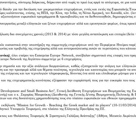
υναντήσεις, σύντομης διάρκειας, διήρκεσαν από νωρίς το πρωί έως αργά το απόγευμα, σε μια κατ
δίαυλο για την δικτύωση των μικρομεσαίων επιχειρήσεων, εντός και εκτός της Ευρωπαϊκής Ένωσ
ρες καλύπτοντας, επίσης, τις ΗΠΑ, την Κίνα, την Ινδία, τη Νότια Αμερική, τον Καναδά, κλπ. (λεπ
α αξιοποιήσουν ευρωπαϊκά προγράμματα & πρωτοβουλίες και να διεθνοποιηθούν, δημιουργώντας επ
υνεργασίας μεταξύ ελληνικών και ξένων επιχειρήσεων αλλά και ερευνητικών φορέων, όπως προκύπτ
κδήλωση δυο συνεχόμενες χρονιές (2013 & 2014) με τόσο μεγάλη ανταπόκριση και επιτυχία (δείτε
λε ουσιαστικά στην υποστήριξη της συμμετοχής επιχειρήσεων από την Περιφέρεια Ηπείρου παρέ
ωνίας και προβολής της επιχείρησης αλλά και αντιπροσώπευσης αυτών σε περιπτώσεις που κάποια 
ονίκη)
, όλοι εταίροι του Enterprise Europe Network, συνέβαλαν σημαντικά στις επαφές που πρα
Europe Network της Αιγύπτου συμμετείχε με 6 επιχειρήσεις.
ην σημασία και την αξία ανάλογων διοργανώσεων, καθώς εξυπηρετούν την ανάγκη των ελληνικών 
ση και την προσφορά αλλά και θέματα ποιότητας, τεχνολογία και καινοτομίας που μπορούν να απ
 της ενέργειας και των τεχνολογιών πληροφορικής, δίνοντας ένα απτό και ελπιδοφόρο μήνυμα για 
) και της επιχειρηματικής κοινότητας εξέφρασαν την ευχαρίστησή τους για την ευκαιρία που το
velopment and Small Business Act", Γενική Διεύθυνση Επιχειρήσεων και Βιομηχανίας της Ευρω
οπής) και ο κ. Ζαχαρίας Μαυρούκας (Διευθυντής της Γενικής Δ/νσης Βιομηχανικής Πολιτικής &
ήσεων και στις δυνατότητες χρηματοδότησης τους στο πλαίσιο ευρωπαϊκών και εθνικών προγραμμάτ
 εκδήλωση "Mission for Growth - Reaching the Greek market and its players" (10-11/03/2014)
ηνικό Υπουργείο Τουρισμού, στο πλαίσιο της Ελληνικής Προεδρίας της ΕΕ.
ράκτιος και Θαλάσσιος Τουρισμός & Στρατηγικές Γαλάζιας Ανάπτυξης" (Αθήνα, Μουσείο Ακρόπολη