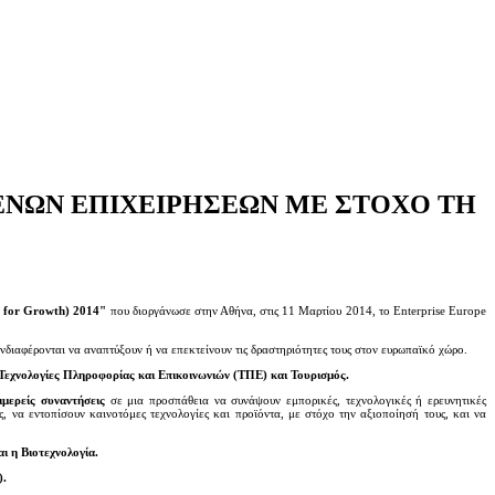
ΞΕΝΩΝ ΕΠΙΧΕΙΡΗΣΕΩΝ ΜΕ ΣΤΟΧΟ ΤΗ
n for Growth) 2014"
που διοργάνωσε στην Αθήνα, στις 11 Μαρτίου 2014, το Enterprise Europe
νδιαφέρονται να αναπτύξουν ή να επεκτείνουν τις δραστηριότητες τους στον ευρωπαϊκό χώρο.
, Τεχνολογίες Πληροφορίας και Επικοινωνιών (ΤΠΕ) και Τουρισμός.
ιμερείς συναντήσεις
σε μια προσπάθεια να συνάψουν εμπορικές, τεχνολογικές ή ερευνητικές
, να εντοπίσουν καινοτόμες τεχνολογίες και προϊόντα, με στόχο την αξιοποίησή τους, και να
ι η Βιοτεχνολογία.
).