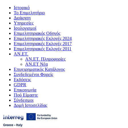
Ιστορικό
Το Επιμελητήριο
Διοίκηση
Υπηρεσίες
Ισολογισμοί
Επιμελητηριακός Οδηγός
Επιμελητηριακές Εκλογές 2024
Επιμελητηριακές Εκλογές 2017
Επιμελητηριακές Εκλογές 2011
ΑΝ.ΕΤ.
ΑΝ.ΕΤ. Πληροφορίες
ΑΝ.ΕΤ Νέα
Επιχειρηματικός Κατάλογος
Συνδεδεμένοι Φορείς
Εκδόσεις
GDPR
Επικοινωνία
Πού Είμαστε
Σύνδεσμοι
Δομή Ιστοσελίδας