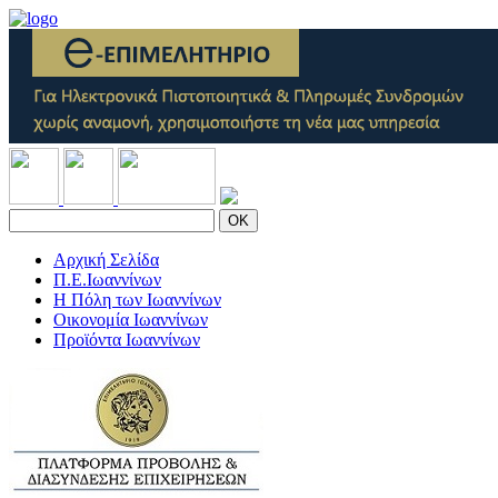
OK
Αρχική Σελίδα
Π.Ε.Ιωαννίνων
Η Πόλη των Ιωαννίνων
Οικονομία Ιωαννίνων
Προϊόντα Ιωαννίνων