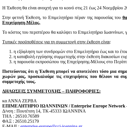
Η Έκθεση θα είναι ανοιχτή για το κοινό στις 21 έως 24 Νοεμβρίου 20
Στην φετινή Έκθεση, το Επιμελητήριο πέραν της παρουσίας του
θα
Επιχείρηση-Μέλος.
Το κόστος του περιπτέρου θα καλύψει το Επιμελητήριο Ιωαννίνων,
Τυπικές προϋποθέσεις για τη συμμετοχή στην έκθεση είναι
:
η εξόφληση των συνδρομών στο Επιμελητήριο έως και το έτος
η καταβολή εγγύησης συμμετοχής στην έκθεση διακοσίων ευρώ
η παρουσία εκπροσώπου της Επιχείρησης-Μέλους στο Περίπτερ
Πιστεύοντας ότι η Έκθεση μπορεί να αποτελέσει τόσο μια σημ
χωρών μας, προσκαλούμε τις επιχειρήσεις που θέλουν να σ
συμμετοχής τους.
ΔΗΛΩΣΕΙΣ ΣΥΜΜΕΤΟΧΗΣ – ΠΛΗΡΟΦΟΡΙΕΣ:
κα ΑΝΝΑ ΖΕΡΒΑ
ΕΠΙΜΕΛΗΤΗΡΙΟ ΙΩΑΝΝΙΝΩΝ /
Enterprise Europe Network –
Δ/νση : Πουτέτση 14, ΤΚ-45333 ΙΩΑΝΝΙΝΑ
ΤΗΛ : 26510.76589
ΦΑΞ : 26510.25179
E-MAIL:
enterprise-europe@cci-ioannina.gr