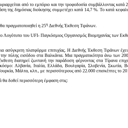
κυριαρχείται από το εμπόριο και την τροφοδοσία συμβάλλοντας κατά 2
άση της δημόσιας διοίκησης συμμετέχει κατά 14,7 %. Το κατά κεφαλή
η
θα πραγματοποιηθεί η 25
Διεθνής Έκθεση Τιράνων.
ι το Λογότυπο του UFI- Παγκόσμιος Οργανισμός Βιομηχανίας των Εκθ
ια ασύγκριτη πλατφόρμα επιτυχίας. Η Διεθνής Έκθεση Τιράνων έχε
ως την πύλης εισόδου στα Βαλκάνια. Μια πραγματικότητα άνω των 2
εση διατηρεί ζωντανή την παράδοση φέρνοντας στα Τίρανα επιχειρη
κόσμο: Αλβανία, Ιταλία, Ελλάδα, Βουλγαρία, Σλοβενία, Σκωτία, 
υρκία, Μάλτα, κλπ., με περισσότερους από 22.000 επισκέπτες το 20
 θα δοθεί περισσότερη έμφαση στις: