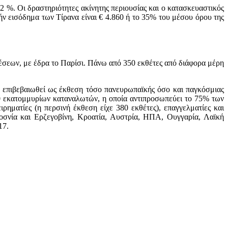
2 %. Οι δραστηριότητες ακίνητης περιουσίας και ο κατασκευαστικός
ν εισόδημα των Τίρανα είναι € 4.860 ή το 35% του μέσου όρου της
έσεων, με έδρα το Παρίσι. Πάνω από 350 εκθέτες από διάφορα μέρη
ι επιβεβαιωθεί ως έκθεση τόσο πανευρωπαϊκής όσο και παγκόσμιας
00 εκατομμυρίων καταναλωτών, η οποία αντιπροσωπεύει το 75% των
ματίες (η περσινή έκθεση είχε 380 εκθέτες), επαγγελματίες και
Βοσνία και Ερζεγοβίνη, Κροατία, Αυστρία, ΗΠΑ, Ουγγαρία, Λαϊκή
17.