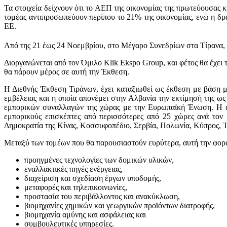
Τα στοιχεία δείχνουν ότι το ΑΕΠ της οικονομίας της πρωτεύουσας 
τομέας αντιπροσωπεύουν περίπου το 21% της οικονομίας, ενώ η δρ
ΕΕ.
Από της 21 έως 24 Νοεμβρίου, στο Μέγαρο Συνεδρίων στα Τίρανα, 
Διοργανώνεται από τον Όμιλο Klik Ekspo Group, και φέτος θα έχε
θα πάρουν μέρος σε αυτή την Έκθεση.
Η Διεθνής Έκθεση Τιράνων, έχει καταξιωθεί ως έκθεση με βάση μ
εμβέλειας και η οποία απονέμει στην Αλβανία την εκτίμησή της 
εμπορικών συναλλαγών της χώρας με την Ευρωπαϊκή Ένωση. Η έκθ
εμπορικούς επισκέπτες από περισσότερες από 25 χώρες ανά τον 
Δημοκρατία της Κίνας, Κοσσυφοπέδιο, Σερβία, Πολωνία, Κύπρος, Το
Μεταξύ των τομέων που θα παρουσιαστούν ευρύτερα, αυτή την φορά
προηγμένες τεχνολογίες των δομικών υλικών,
εναλλακτικές πηγές ενέργειας,
διαχείριση και σχεδίαση έργων υποδομής,
μεταφορές και τηλεπικοινωνίες,
προστασία του περιβάλλοντος και ανακύκλωση,
βιομηχανίες χημικών και γεωργικών προϊόντων διατροφής,
βιομηχανία αμύνης και ασφάλειας και
συμβουλευτικές υπηρεσίες.