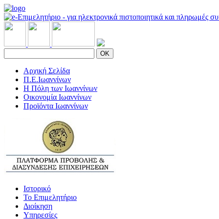
OK
Αρχική Σελίδα
Π.Ε.Ιωαννίνων
Η Πόλη των Ιωαννίνων
Οικονομία Ιωαννίνων
Προϊόντα Ιωαννίνων
Ιστορικό
Το Επιμελητήριο
Διοίκηση
Υπηρεσίες