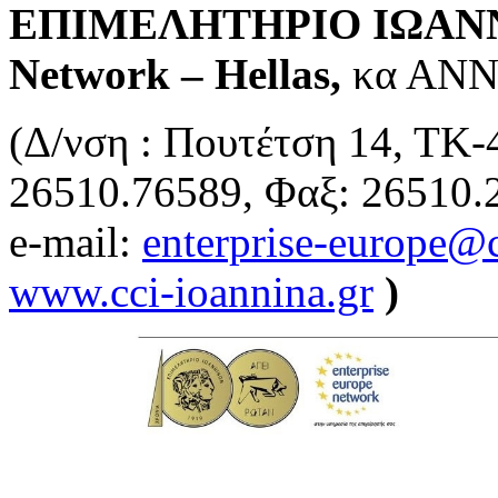
ΕΠΙΜΕΛΗΤΗΡΙΟ ΙΩΑΝΝΙΝ
Network – Hellas,
κα ΑΝΝ
(Δ/νση : Πουτέτση 14, ΤΚ
26510.76589, Φαξ: 26510.
e-mail:
enterprise-europe@c
www.cci-ioannina.gr
)