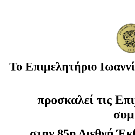
Το Επιμελητήριο Ιωαννί
προσκαλεί τις Επ
συμ
στην 85η Διεθνή Έκ