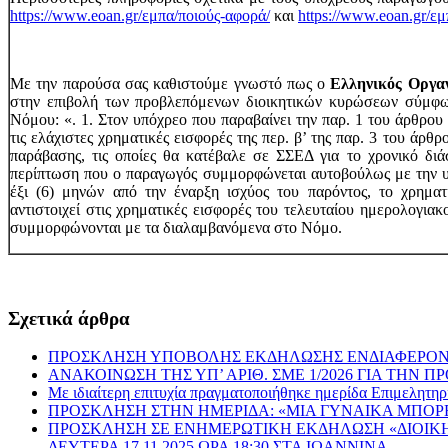
https://www.eoan.gr/εμπα/ποιούς-αφορά/
και
https://www.eoan.gr/εμ
Με την παρούσα σας καθιστούμε γνωστό πως ο
Ελληνικός Οργα
στην επιβολή των προβλεπόμενων διοικητικών κυρώσεων σύμφων
Νόμου: «. 1. Στον υπόχρεο που παραβαίνει την παρ. 1 του άρθρου 
τις ελάχιστες χρηματικές εισφορές της περ. β’ της παρ. 3 του άρθ
παράβασης, τις οποίες θα κατέβαλε σε ΣΣΕΔ για το χρονικό διά
περίπτωση που ο παραγωγός συμμορφώνεται αυτοβούλως με την υ
έξι (6) μηνών από την έναρξη ισχύος του παρόντος, το χρηματ
αντιστοιχεί στις χρηματικές εισφορές του τελευταίου ημερολογιακ
συμμορφώνονται με τα διαλαμβανόμενα στο Νόμο.
Σχετικά άρθρα
ΠΡΟΣΚΛΗΣΗ ΥΠΟΒΟΛΗΣ ΕΚΔΗΛΩΣΗΣ ΕΝΔΙΑΦΕΡΟΝΤ
ΑΝΑΚΟΙΝΩΣΗ ΤΗΣ ΥΠ’ ΑΡΙΘ. ΣΜΕ 1/2026 ΓΙΑ ΤΗ
Με ιδιαίτερη επιτυχία πραγματοποιήθηκε ημερίδα Επιμελη
ΠΡΟΣΚΛΗΣΗ ΣΤΗΝ ΗΜΕΡΙΔΑ: «ΜΙΑ ΓΥΝΑΙΚΑ ΜΠΟΡΕΙ … ΟΧ
ΠΡΟΣΚΛΗΣΗ ΣΕ ΕΝΗΜΕΡΩΤΙΚΗ ΕΚΔΗΛΩΣΗ «ΔΙΟΙΚΗΤ
ΔΕΥΤΕΡΑ 17.11.2025 ΩΡΑ 18:30 ΣΤΑ ΙΩΑΝΝΙΝΑ.