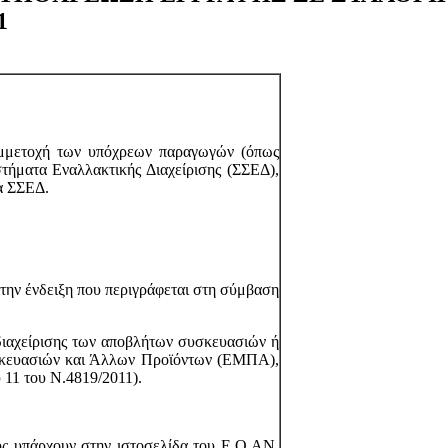
1
υμμετοχή των υπόχρεων παραγωγών (όπως
στήματα Εναλλακτικής Διαχείρισης (ΣΣΕΔ),
α ΣΣΕΔ.
την ένδειξη που περιγράφεται στη σύμβαση
διαχείρισης των αποβλήτων συσκευασιών ή
σκευασιών και Άλλων Προϊόντων (ΕΜΠΑ),
υ 11 του Ν.4819/2011).
ύς υπάρχουν στην ιστοσελίδα του Ε.Ο.ΑΝ.