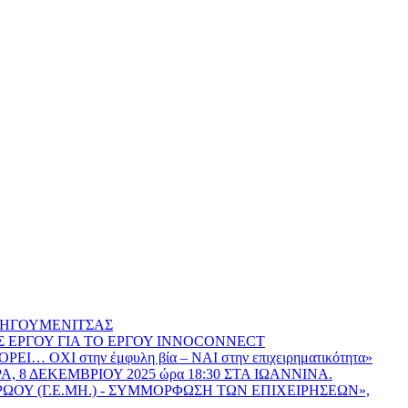
 ΗΓΟΥΜΕΝΙΤΣΑΣ
Σ ΕΡΓΟΥ ΓΙΑ ΤΟ ΕΡΓΟΥ INNOCONNECT
ΟΡΕΙ… ΟΧΙ στην έμφυλη βία – ΝΑΙ στην επιχειρηματικότητα»
ΡΑ, 8 ΔΕΚΕΜΒΡΙΟΥ 2025 ώρα 18:30 ΣΤΑ ΙΩΑΝΝΙΝΑ.
ΟΥ (Γ.Ε.ΜΗ.) - ΣΥΜΜΟΡΦΩΣΗ ΤΩΝ ΕΠΙΧΕΙΡΗΣΕΩΝ»,