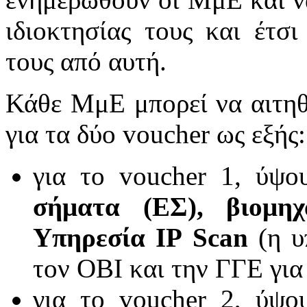
ιδιοκτησίας τους και έτσ
τους από αυτή.
Κάθε ΜμΕ μπορεί να αιτη
για τα δύο voucher ως εξής
για το voucher 1, ύψο
σήματα (ΕΣ), βιομηχ
Υπηρεσία
IP Scan
(η υ
τον ΟΒΙ και την ΓΓΕ για
για το voucher 2, ύψο