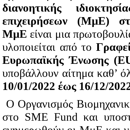
διανοητικής ιδιοκτησ
επιχειρήσεων (ΜμΕ) σ
ΜμΕ
είναι μια πρωτοβουλί
υλοποιείται από το
Γραφεί
Ευρωπαϊκής Ένωσης (E
υποβάλλουν αίτημα καθ’ ό
10/01/2022 έως 16/12/202
Ο Οργανισμός Βιομηχανική
στο SME Fund και υποστη
ενημερωθούν οι ΜμΕ και ν