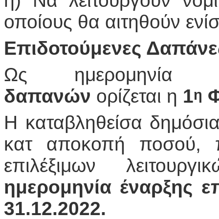
η) Να λειτουργούν νομ
οποίους θα αιτηθούν ενί
Επιδοτούμενες Δαπάνε
Ως ημερομηνί
δαπανών
ορίζεται η
1
Φ
η
Η καταβληθείσα δημόσι
κατ αποκοπή ποσού, π
επιλέξιμων λειτου
ημερομηνία έναρξης ε
31.12.2022.