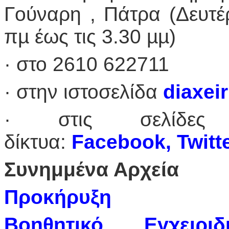
Γούναρη , Πάτρα (Δευτέ
πµ έως τις 3.30 µµ)
· στο 2610 622711
· στην ιστοσελίδα
diaxeir
· στις σελίδες
δίκτυα:
Facebook
,
Twitt
Συνημμένα Αρχεία
Προκήρυξη
Βοηθητικό Εγχειρ