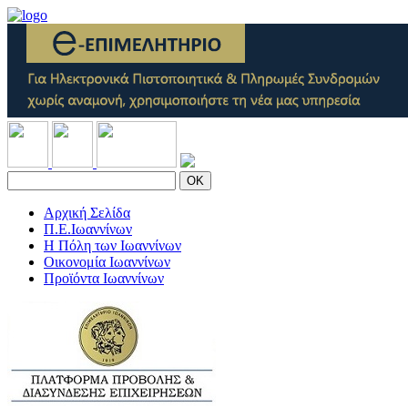
OK
Αρχική Σελίδα
Π.Ε.Ιωαννίνων
Η Πόλη των Ιωαννίνων
Οικονομία Ιωαννίνων
Προϊόντα Ιωαννίνων