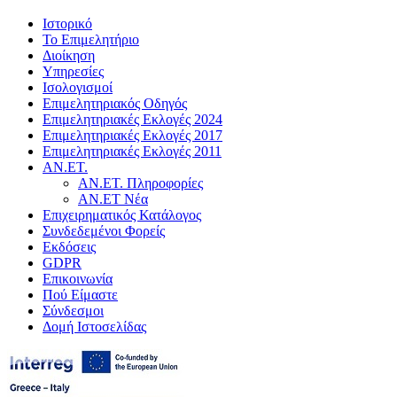
Ιστορικό
Το Επιμελητήριο
Διοίκηση
Υπηρεσίες
Ισολογισμοί
Επιμελητηριακός Οδηγός
Επιμελητηριακές Εκλογές 2024
Επιμελητηριακές Εκλογές 2017
Επιμελητηριακές Εκλογές 2011
ΑΝ.ΕΤ.
ΑΝ.ΕΤ. Πληροφορίες
ΑΝ.ΕΤ Νέα
Επιχειρηματικός Κατάλογος
Συνδεδεμένοι Φορείς
Εκδόσεις
GDPR
Επικοινωνία
Πού Είμαστε
Σύνδεσμοι
Δομή Ιστοσελίδας