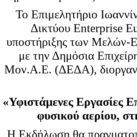
Το Επιμελητήριο Ιωαννί
Δικτύου Enterprise E
υποστήριξης των Μελών-Επ
με την Δημόσια Επιχείρ
Μον.Α.Ε. (ΔΕΔΑ), διοργα
«Υφιστάμενες Εργασίες Ε
φυσικού αερίου, στ
Η Εκδήλωση θα πραγματο