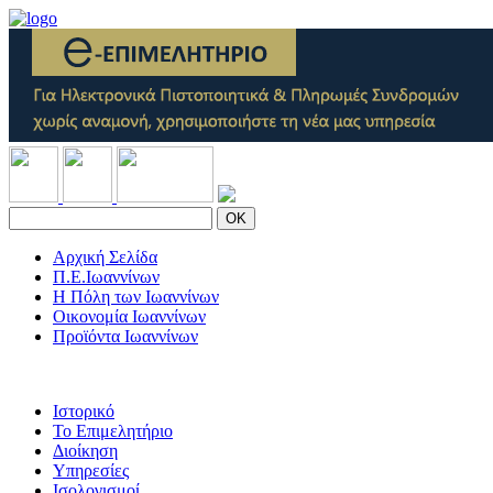
OK
Αρχική Σελίδα
Π.Ε.Ιωαννίνων
Η Πόλη των Ιωαννίνων
Οικονομία Ιωαννίνων
Προϊόντα Ιωαννίνων
Ιστορικό
Το Επιμελητήριο
Διοίκηση
Υπηρεσίες
Ισολογισμοί