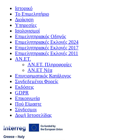
Ιστορικό
Το Επιμελητήριο
Διοίκηση
Υπηρεσίες
Ισολογισμοί
Επιμελητηριακός Οδηγός
Επιμελητηριακές Εκλογές 2024
Επιμελητηριακές Εκλογές 2017
Επιμελητηριακές Εκλογές 2011
ΑΝ.ΕΤ.
ΑΝ.ΕΤ. Πληροφορίες
ΑΝ.ΕΤ Νέα
Επιχειρηματικός Κατάλογος
Συνδεδεμένοι Φορείς
Εκδόσεις
GDPR
Επικοινωνία
Πού Είμαστε
Σύνδεσμοι
Δομή Ιστοσελίδας