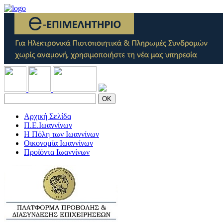
OK
Αρχική Σελίδα
Π.Ε.Ιωαννίνων
Η Πόλη των Ιωαννίνων
Οικονομία Ιωαννίνων
Προϊόντα Ιωαννίνων