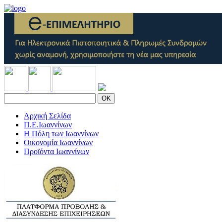
OK
Αρχική Σελίδα
Π.Ε.Ιωαννίνων
Η Πόλη των Ιωαννίνων
Οικονομία Ιωαννίνων
Προϊόντα Ιωαννίνων