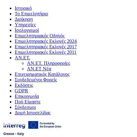
Ιστορικό
Το Επιμελητήριο
Διοίκηση
Υπηρεσίες
Ισολογισμοί
Επιμελητηριακός Οδηγός
Επιμελητηριακές Εκλογές 2024
Επιμελητηριακές Εκλογές 2017
Επιμελητηριακές Εκλογές 2011
ΑΝ.ΕΤ.
ΑΝ.ΕΤ. Πληροφορίες
ΑΝ.ΕΤ Νέα
Επιχειρηματικός Κατάλογος
Συνδεδεμένοι Φορείς
Εκδόσεις
GDPR
Επικοινωνία
Πού Είμαστε
Σύνδεσμοι
Δομή Ιστοσελίδας