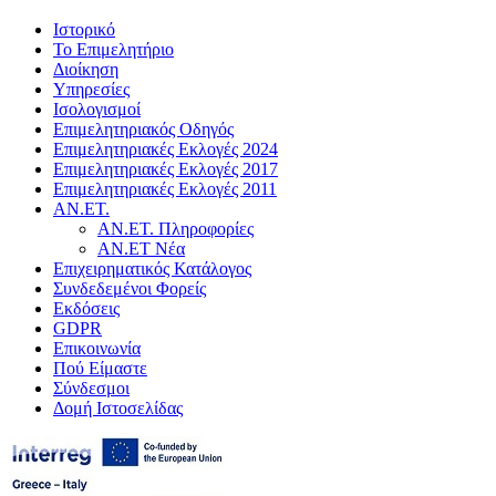
Ιστορικό
Το Επιμελητήριο
Διοίκηση
Υπηρεσίες
Ισολογισμοί
Επιμελητηριακός Οδηγός
Επιμελητηριακές Εκλογές 2024
Επιμελητηριακές Εκλογές 2017
Επιμελητηριακές Εκλογές 2011
ΑΝ.ΕΤ.
ΑΝ.ΕΤ. Πληροφορίες
ΑΝ.ΕΤ Νέα
Επιχειρηματικός Κατάλογος
Συνδεδεμένοι Φορείς
Εκδόσεις
GDPR
Επικοινωνία
Πού Είμαστε
Σύνδεσμοι
Δομή Ιστοσελίδας