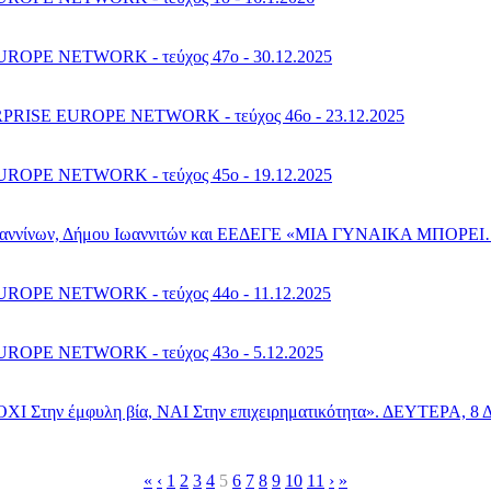
PE NETWORK - τεύχος 47o - 30.12.2025
ISE EUROPE NETWORK - τεύχος 46o - 23.12.2025
PE NETWORK - τεύχος 45o - 19.12.2025
υ Ιωαννίνων, Δήμου Ιωαννιτών και ΕΕΔΕΓΕ «ΜΙΑ ΓΥΝΑΙΚΑ ΜΠΟΡΕΙ… 
PE NETWORK - τεύχος 44o - 11.12.2025
PE NETWORK - τεύχος 43o - 5.12.2025
ν έμφυλη βία, ΝΑΙ Στην επιχειρηματικότητα». ΔΕΥΤΕΡΑ, 8
«
‹
1
2
3
4
5
6
7
8
9
10
11
›
»