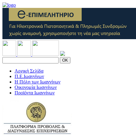
OK
Αρχική Σελίδα
Π.Ε.Ιωαννίνων
Η Πόλη των Ιωαννίνων
Οικονομία Ιωαννίνων
Προϊόντα Ιωαννίνων